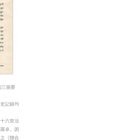
列三個要
歷史記錄均
第十六世法
吉羅卓。因
世之《聯合