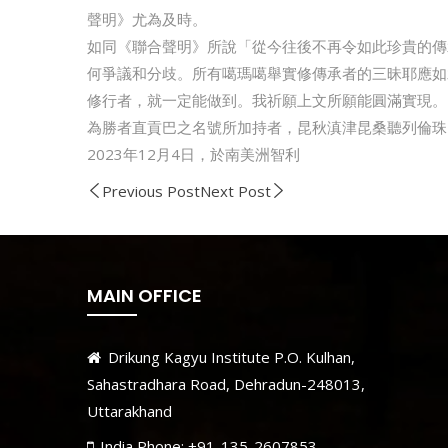
聲明》尤為及時。
如同《聯合聲明》所說「從今往後不再令如此珍貴的傳
何爭議和分歧。所有噶瑪噶舉實修傳承者的三昧耶應如
修行者，就一定能做到。我祈願上文所願能圓滿實現。
為勝者直貢巴之名號所加持者，昆秋滇津昆桑聽列倫珠
2023年12月4日，於南美洲智利
Previous Post
Next Post
MAIN OFFICE
Drikung Kagyu Institute P.O. Kulhan,
Sahastradhara Road, Dehradun-248013,
Uttarakhand
India Phone: +91-135-2607853