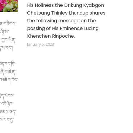
His Holiness the Drikung Kyabgon
Chetsang Thinley Lhundup shares
the following message on the
༧ཀུན་གཟིགས་
passing of His Eminence Luding
ཉི་མ་
Khenchen Rinpoche.
་ཀྱང་ཡིན།
January 5, 2023
ོད་པ་དང་།
ིན་དང་ཁྲི་
ཞི་པ་ཆེན་
ས་མཆོག་ངོས་
ྲིད་ཕེབས་
འདི་ཉིད་
་བ་ཐམས་ཅད་
ས་པར་དུ་