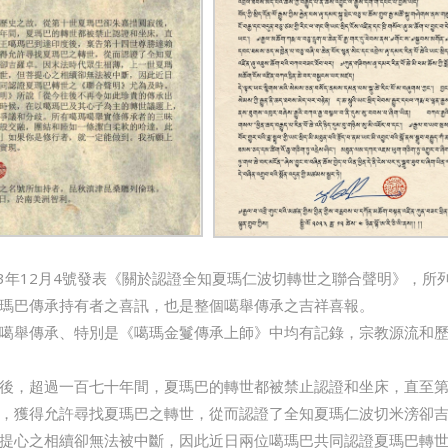
3年12月4號發表《關於認證全知夏瑪仁波切轉世之聯合聲明》，所
瑪巴傳承持有者之喜訊，也是整個噶舉傳承之吉祥喜報。
噶舉傳承、特別是《噶瑪金鬘傳承上師》中均有記錄，宗教源流和
後，超過一百七十年間，夏瑪巴的轉世都被禁止認證和坐床，直至
，獲得允許尋找夏瑪巴之轉世，從而認證了全知夏瑪仁波切米滂卻
提心之相續卻無法被中斷，因此近日兩位噶瑪巴共同認證夏瑪巴轉