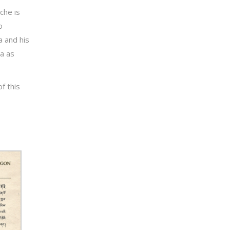
che is
o
a and his
ya as
f this