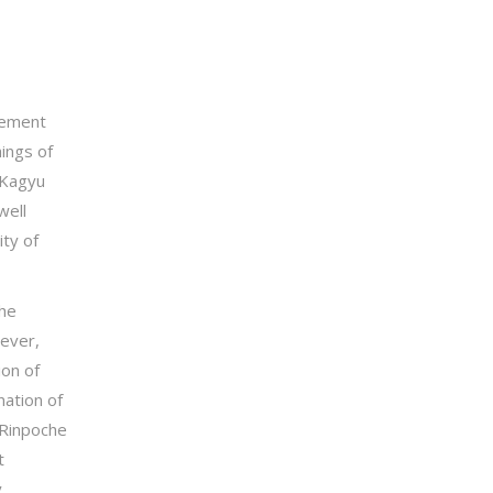
tement
ings of
 Kagyu
well
ty of
the
wever,
ion of
nation of
 Rinpoche
t
y