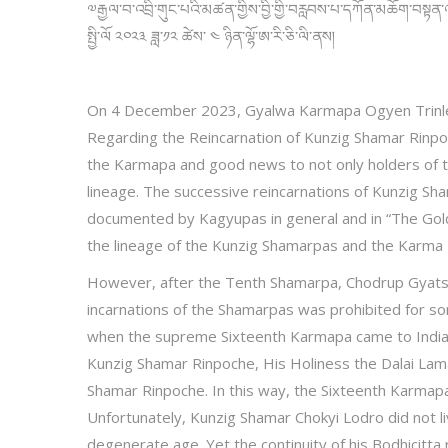
༧རྒྱལ་བ་འབྲི་གུང་པའི་མཚན་གྱིས་བྱི་གྱི་བརླབས་པ་དཀོན་མཆོག་བསྟན་འ
སྤྱི་ལོ ༢༠༢༣ ཟླ་༡༢ ཚེས་ ༤ ཉིན་ལྷོ་ཨ་རི་ཅི་ལི་ནས།
On 4 December 2023, Gyalwa Karmapa Ogyen Trinle
Regarding the Reincarnation of Kunzig Shamar Rinpoc
the Karmapa and good news to not only holders of t
lineage. The successive reincarnations of Kunzig Sh
documented by Kagyupas in general and in “The Golde
the lineage of the Kunzig Shamarpas and the Karma Kag
However, after the Tenth Shamarpa, Chodrup Gyatso
incarnations of the Shamarpas was prohibited for som
when the supreme Sixteenth Karmapa came to India a
Kunzig Shamar Rinpoche, His Holiness the Dalai Lama
Shamar Rinpoche. In this way, the Sixteenth Karma
Unfortunately, Kunzig Shamar Chokyi Lodro did not liv
degenerate age. Yet the continuity of his Bodhicitt