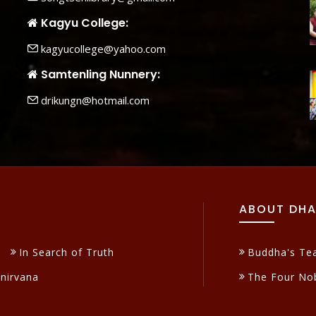
Kagyu College:
kagyucollege@yahoo.com
Samtenling Nunnery:
drikungn@hotmail.com
ABOUT DH
In Search of Truth
Buddha's Te
inirvana
The Four Nob