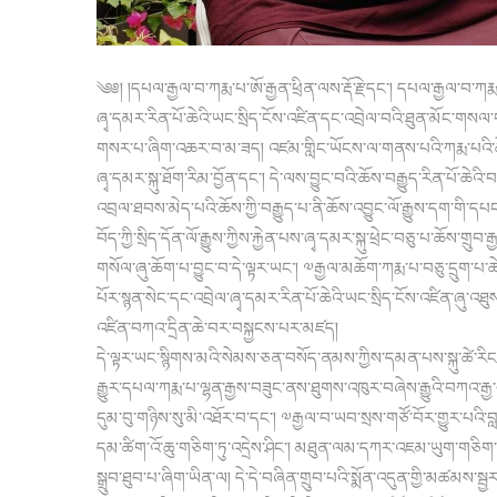
༄༅། །དཔལ་རྒྱལ་བ་ཀརྨ་པ་ཨོ་རྒྱན་ཕྲིན་ལས་རྡོ་རྗེ་དང་། དཔལ་རྒྱལ་བ་ཀརྨ་
ཞྭ་དམར་རིན་པོ་ཆེའི་ཡང་སྲིད་ངོས་འཛིན་དང་འབྲེལ་བའི་ཐུན་མོང་གས
གསར་པ་ཞིག་འཆར་བ་མ་ཟད། འཛམ་གླིང་ཡོངས་ལ་གནས་པའི་ཀརྨ་པའི་ཆོ
ཞྭ་དམར་སྐུ་ཐོག་རིམ་བྱོན་དང་། དེ་ལས་བྱུང་བའི་ཆོས་བརྒྱུད་རིན་པོ་ཆེའི་
འབྲལ་ཐབས་མེད་པའི་ཆོས་ཀྱི་བརྒྱུད་པ་ནི་ཆོས་འབྱུང་ལོ་རྒྱུས་དག་གི་དཔང
བོད་ཀྱི་སྲིད་དོན་ལོ་རྒྱུས་ཀྱིས་རྐྱེན་པས་ཞྭ་དམར་སྐུ་ཕྲེང་བཅུ་པ་ཆོས་གྲ
གསོལ་ཞུ་ཆོག་པ་བྱུང་བ་དེ་ལྟར་ཡང་། ༧རྒྱལ་མཆོག་ཀརྨ་པ་བཅུ་དྲུག་
པོར་སྙན་སེང་དང་འབྲེལ་ཞྭ་དམར་རིན་པོ་ཆེའི་ཡང་སྲིད་ངོས་འཛིན་ཞུ་འ
འཛིན་བཀའ་དྲིན་ཆེ་བར་བསྐྱངས་པར་མཛད།
དེ་ལྟར་ཡང་སྙིགས་མའི་སེམས་ཅན་བསོད་ནམས་ཀྱིས་དམན་པས་སྐུ་ཚེ་རིང་པ
རྒྱུར་དཔལ་ཀརྨ་པ་ལྷན་རྒྱས་བཟུང་ནས་ཐུགས་འཁུར་བཞེས་རྒྱུའི་བཀའ་རྒྱ
དུམ་བུ་གཉིས་སུ་མི་འཐོར་བ་དང་། ༧རྒྱལ་བ་ཡབ་སྲས་གཙོ་བོར་གྱུར་པའི་བླ་
དམ་ཚིག་འོ་ཆུ་གཅིག་ཏུ་འདྲེས་ཤིང་། མཐུན་ལམ་དཀར་འཇམ་ཡུག་གཅིག་ཏུ་འ
སྒྲུབ་ཐུབ་པ་ཞིག་ཡིན་ལ། དེ་དེ་བཞིན་གྲུབ་པའི་སྨོན་འདུན་གྱི་མཚམས་སྦྱར་