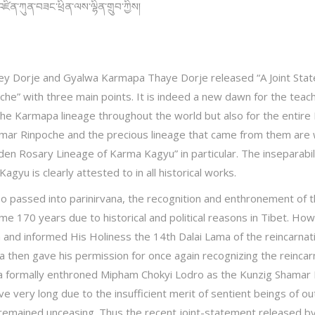
ཛིན་ཀུན་བཟང་ཕྲིན་ལས་ལྷིན་གྲུབ་ཀྱིས།
y Dorje and Gyalwa Karmapa Thaye Dorje released “A Joint Sta
he” with three main points. It is indeed a new dawn for the teach
he Karmapa lineage throughout the world but also for the entire
amar Rinpoche and the precious lineage that came from them are 
n Rosary Lineage of Karma Kagyu” in particular. The inseparabili
yu is clearly attested to in all historical works.
 passed into parinirvana, the recognition and enthronement of 
e 170 years due to historical and political reasons in Tibet. Ho
nd informed His Holiness the 14th Dalai Lama of the reincarnat
 then gave his permission for once again recognizing the reincar
pa formally enthroned Mipham Chokyi Lodro as the Kunzig Shamar
e very long due to the insufficient merit of sentient beings of ou
a remained unceasing. Thus the recent joint-statement released b