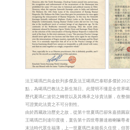
法王噶瑪巴烏金欽列多傑及法王噶瑪巴泰耶多傑於202
點，為噶瑪巴教法之新生旭日。此聲明不懂是全世界噶
歷代夏瑪仁波切之轉世以及其傳承之珍貴法脈，在整個
可證實此法賣之不可分割性。
由於西藏政治歷史之故，從第十世夏瑪巴卻朱嘉措圓寂
王噶瑪巴到達印度後，稟告第十四世尊勝達賴喇嘛尊者
末法時代眾生福薄，上一世夏瑪巴未能長久住世，但菩