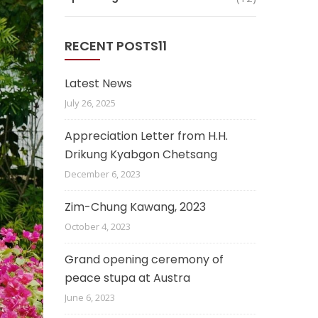
RECENT POSTS11
Latest News
July 26, 2025
Appreciation Letter from H.H.
Drikung Kyabgon Chetsang
December 6, 2023
Zim-Chung Kawang, 2023
October 4, 2023
Grand opening ceremony of
peace stupa at Austra
June 6, 2023