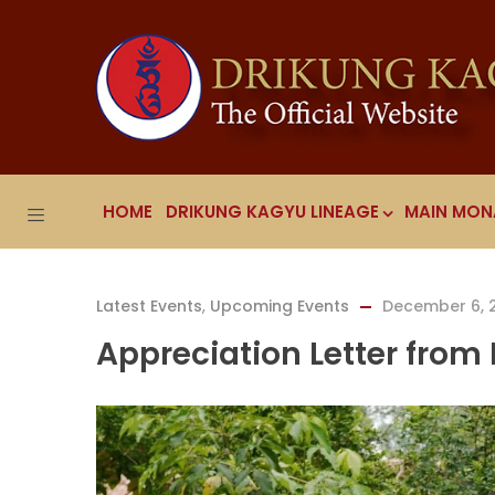
HOME
DRIKUNG KAGYU LINEAGE
MAIN MON
Latest Events
,
Upcoming Events
December 6, 
Appreciation Letter fro