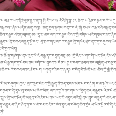
པ་མཐའ་ཡས་རྡོ་རྗེ་ལྷན་རྒྱས་ནས། སྤྱི་ལོ་༢༠༢༣ ལོའི་སྤྱི་ཟླ་ ༡༢ ཚེས་ ༤ ཉིན་བསྩལ་བའི་”
ལ་བསྒྲགས་”ཞེས་པ་དོན་ཚན་གསུམ་ཅན་ཁྱབ་སྒྲགས་གནང་བ་དེ་ནི། དཔལ་ཀརྨ་པའི་བསྟན་པར་
ས་བརྒྱུད་འཛིན་མཁན་ཙམ་དུ་མ་ཚད་བཀའ་བརྒྱུད་ཡོངས་ཀྱི་བཀྲིས་པའི་གཏམ་བཟང་ཞིག
བརྒྱུད་པ་ནི་བཀའ་བརྒྱུད་སྤྱི་དང་། བྱེ་བྲག་ཀརྨ་བཀའ་བརྒྱུད་ཀྱི་གསེར་ཕྲེང་ནང་དུ་བཞུགས་ཡ
་པོ་བྱས་ཡོད།
ུབ་རྒྱ་མཚོ་སྐུ་གཤེགས་ནས་ཟུང་ལོ་ངོ་བརྒྱ་དང་བདུན་བཅུ་ཙམ་གྱི་རིང་ལ་གང་གི་ཡང་སྲིད་ངོས་འཛ
པ་ཆེན་པོ་རྒྱ་གར་དུ་ཕེབས་ནས་༧གོང་ས་སྐྱབས་མགོན་༧རྒྱལ་དབང་ཐམས་ཅད་མཁྱེན་པ་བཅུ་བ
ཐུས་ཆོག་པའི་བཀའ་བཟང་ཐོབ་པར། ༧ཀུན་གཟིགས་ཞྭ་དམར་རིན་པོ་ཆེ་མི་ཕམ་ཆོས་ཀྱི་བློ་གྲོ
ོ་མ་བཞུགས་ཀྱང་། བྱང་ཆུབ་སེམས་ཀྱི་རྒྱུན་ནི་ཆད་ཐབས་མེད་པར་བརྟེན། ད་ཆ་སྐུའི་ཡང་ས
་བསྩལ་བ་ནི་དུས་སུ་བབས་པ་ཞིག་ཡིན། བཀའ་རྒྱའི་ནང་གསལ་”ཕྱིན་ཆད་བརྒྱུད་པ་རིན་པོ་ཆེ་
སྤྲུལ་གྱི་ཡང་སྲིད་མི་མཐུན་པའི་རྩོད་པ་ནམ་ཡང་མི་འབྱུང་བའི་སྒོ་ནས་སྒྲུབ་བརྒྱུད་ཀཾ་ཚང
གྱུར་བ་ཞིག་ཤིན་ཏུ་གལ་ཆེ་བར་མངོན་”ཞེས་བྱུང་བ་བཞིན་ཆོས་བྱེད་པ་ཡིན་ཕྱིན་དེ་ནི་ངེ
ཏེ།